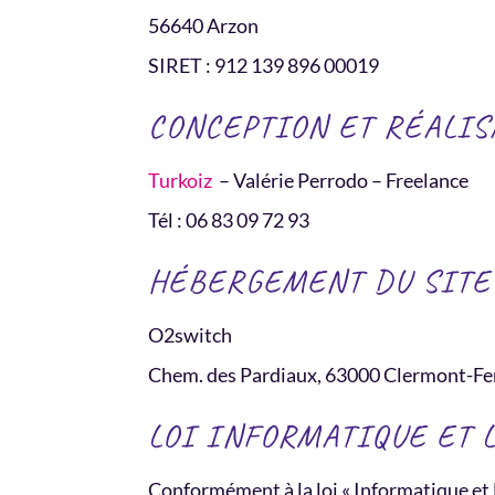
56640 Arzon
SIRET : 912 139 896 00019
CONCEPTION ET RÉALIS
Turkoiz
– Valérie Perrodo – Freelance
Tél : 06 83 09 72 93
HÉBERGEMENT DU SITE
O2switch
Chem. des Pardiaux, 63000 Clermont-Fe
LOI INFORMATIQUE ET 
Conformément à la loi « Informatique et Li