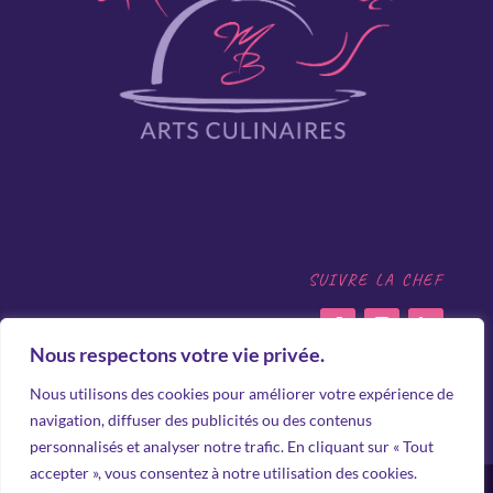
SUIVRE LA CHEF
Nous respectons votre vie privée.
Chef de cuisine gastronomique en mer et à terre,
Nous utilisons des cookies pour améliorer votre expérience de
prestations privées. Bretagne Morbihan,
navigation, diffuser des publicités ou des contenus
Presqu’île de Rhuys, Arzon.
personnalisés et analyser notre trafic. En cliquant sur « Tout
accepter », vous consentez à notre utilisation des cookies.